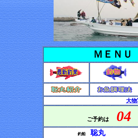
ＭＥＮＵ
↓
大物
04
ご予約は
聡丸
釣船